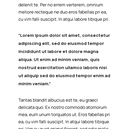
delenit te. Per no errem verterem, omnium
meliore recteque ne duo eros fabellas pri ea,
cu vim falli suscipit. In atqui labore tibique pri.
“Lorem ipsum dolor sit amet, consectetur
adipiscing elit, sed do eiusmod tempor
incididunt ut labore et dolore magna
aliqua. Ut enim ad minim veniam, quis
nostrud exercitation ullamco laboris nisi
ut aliquip sed do eiusmod tempor enim ad
minim veniam.”
Tantas blandit albucius est te, eu graeci
delicata quo. Ex nostro commodo atomorum
mea, eum unum torquatos ut. Eros fabellas pri
ea, cu vim falli suscipit. In atqui labore tibique
pri. Vim cu quot animal fierent, sed odio malis