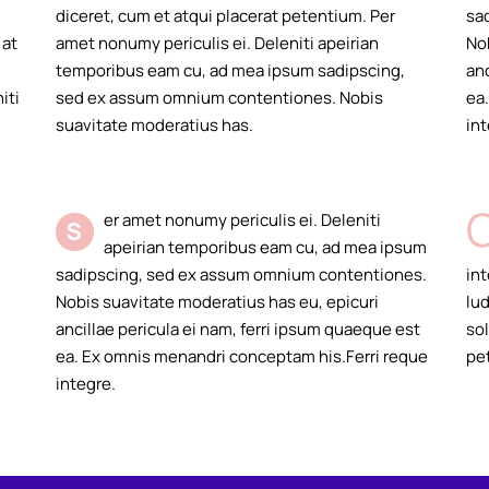
diceret, cum et atqui placerat petentium. Per
sa
 at
amet nonumy periculis ei. Deleniti apeirian
No
temporibus eam cu, ad mea ipsum sadipscing,
anc
iti
sed ex assum omnium contentiones. Nobis
ea
suavitate moderatius has.
int
er amet nonumy periculis ei. Deleniti
S
apeirian temporibus eam cu, ad mea ipsum
sadipscing, sed ex assum omnium contentiones.
int
Nobis suavitate moderatius has eu, epicuri
lud
ancillae pericula ei nam, ferri ipsum quaeque est
sol
ea. Ex omnis menandri conceptam his.Ferri reque
pe
integre.