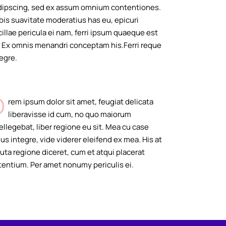
dipscing, sed ex assum omnium contentiones.
bis suavitate moderatius has eu, epicuri
illae pericula ei nam, ferri ipsum quaeque est
. Ex omnis menandri conceptam his.Ferri reque
egre.
O
rem ipsum dolor sit amet, feugiat delicata
liberavisse id cum, no quo maiorum
ellegebat, liber regione eu sit. Mea cu case
us integre, vide viderer eleifend ex mea. His at
uta regione diceret, cum et atqui placerat
tentium. Per amet nonumy periculis ei.