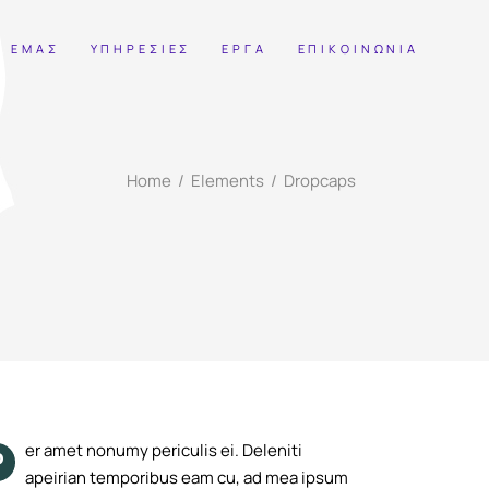
Ε ΕΜΑΣ
ΥΠΗΡΕΣΙΕΣ
ΕΡΓΑ
ΕΠΙΚΟΙΝΩΝΙΑ
Home
/
Elements
/
Dropcaps
er amet nonumy periculis ei. Deleniti
P
apeirian temporibus eam cu, ad mea ipsum