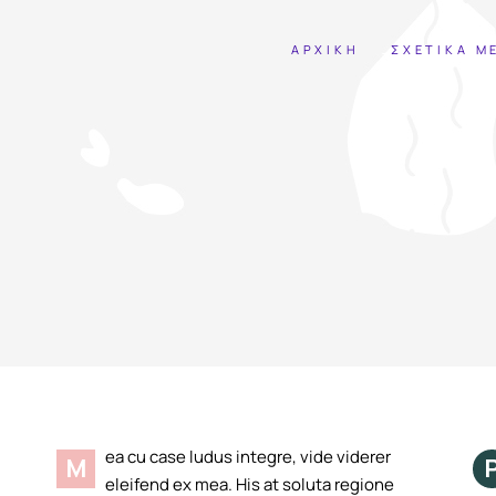
ΑΡΧΙΚΗ
ΣΧΕΤΙΚΑ Μ
ea cu case ludus integre, vide viderer
M
eleifend ex mea. His at soluta regione