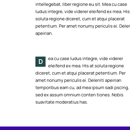
intellegebat, liber regione eu sit. Mea cu case
ludus integre, vide viderer eleifend ex mea. His
soluta regione diceret, cum et atqui placerat
petentium. Per amet nonumy periculis ei. Delen
apeirian.
ea cu case ludus integre, vide viderer
D
eleifend ex mea. His at soluta regione
diceret, cum et atqui placerat petentium. Per
amet nonumy periculis ei. Deleniti apeirian
temporibus eam cu, ad mea ipsum sadi pscing,
sed ex assum omnium conten tiones. Nobis
suavitate moderatius has.