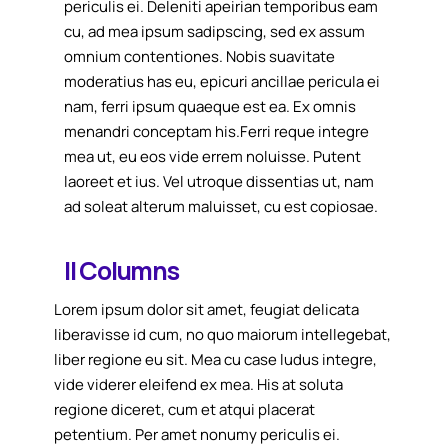
periculis ei. Deleniti apeirian temporibus eam
cu, ad mea ipsum sadipscing, sed ex assum
omnium contentiones. Nobis suavitate
moderatius has eu, epicuri ancillae pericula ei
nam, ferri ipsum quaeque est ea. Ex omnis
menandri conceptam his.Ferri reque integre
mea ut, eu eos vide errem noluisse. Putent
laoreet et ius. Vel utroque dissentias ut, nam
ad soleat alterum maluisset, cu est copiosae.
II Columns
Lorem ipsum dolor sit amet, feugiat delicata
liberavisse id cum, no quo maiorum intellegebat,
liber regione eu sit. Mea cu case ludus integre,
vide viderer eleifend ex mea. His at soluta
regione diceret, cum et atqui placerat
petentium. Per amet nonumy periculis ei.